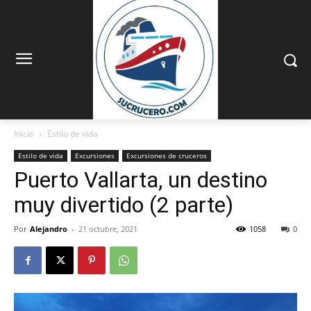
Inicio
Estilo de vida
Estilo de vida
Excursiones
Excursiones de cruceros
Puerto Vallarta, un destino
muy divertido (2 parte)
Por
Alejandro
-
21 octubre, 2021
1058
0