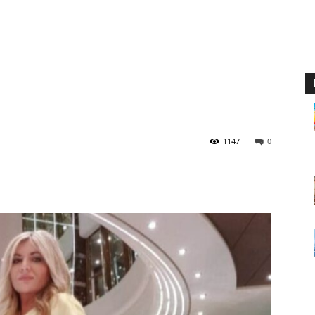
1147
0