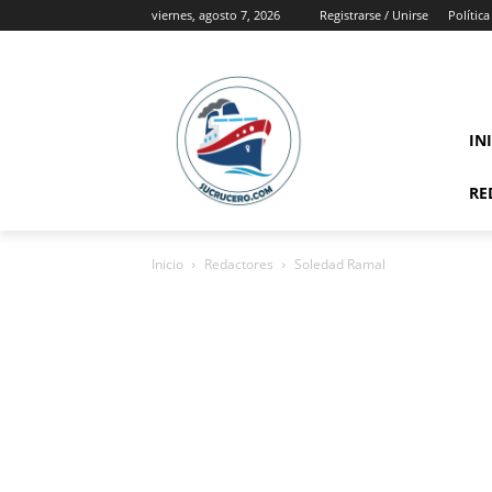
viernes, agosto 7, 2026
Registrarse / Unirse
Polític
IN
RE
Inicio
Redactores
Soledad Ramal