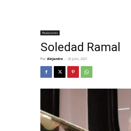
Redactores
Soledad Ramal
Por
Alejandro
-
26 julio, 2021