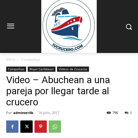
Inicio
Compañias
Compañias
Royal Caribbean
Vídeos de Cruceros
Video – Abuchean a una
pareja por llegar tarde al
crucero
Por
adminserlib
-
14 julio, 2017
796
0