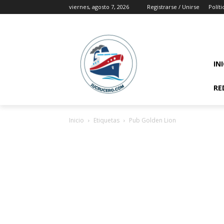
viernes, agosto 7, 2026
Registrarse / Unirse
Polít
IN
RE
Inicio
Etiquetas
Pub Golden Lion