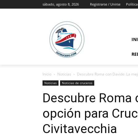
sábado, agosto 8, 2026
Registrarse / Unirse
Polític
IN
RE
Inicio
Noticias
Descubre Roma con Davide: La mejo
Noticias
Noticias de cruceros
Descubre Roma c
opción para Cruc
Civitavecchia