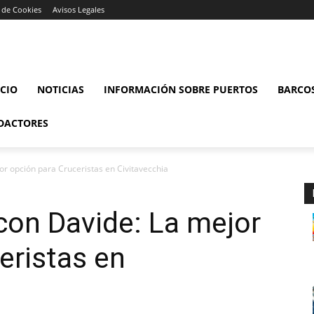
a de Cookies
Avisos Legales
ICIO
NOTICIAS
INFORMACIÓN SOBRE PUERTOS
BARCO
DACTORES
r opción para Cruceristas en Civitavecchia
on Davide: La mejor
eristas en