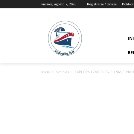
viernes, agosto 7, 2026
Registrarse / Unirse
Polític
IN
RE
Inicio
Noticias
EXPLORA I ZARPA EN SU VIAJE IN