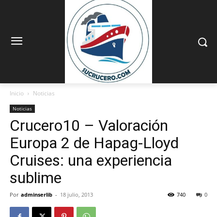
Inicio
Noticias
Noticias
Crucero10 – Valoración
Europa 2 de Hapag-Lloyd
Cruises: una experiencia
sublime
Por
adminserlib
-
18 julio, 2013
740
0