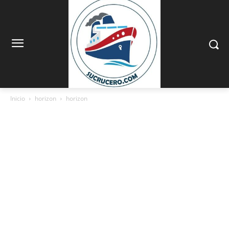
Inicio
horizon
horizon