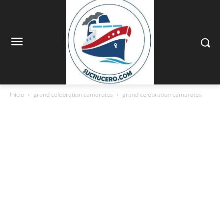
Inicio
grand celebration camarotes
grand celebration camarotes