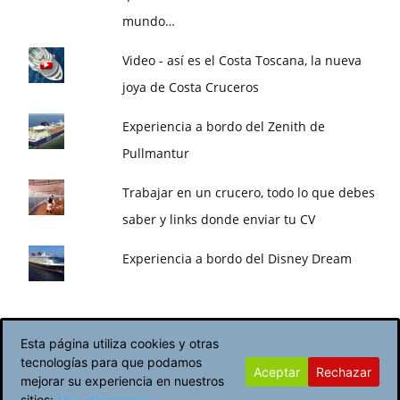
mundo…
Video - así es el Costa Toscana, la nueva
joya de Costa Cruceros
Experiencia a bordo del Zenith de
Pullmantur
Trabajar en un crucero, todo lo que debes
saber y links donde enviar tu CV
Experiencia a bordo del Disney Dream
Esta página utiliza cookies y otras
tecnologías para que podamos
Aceptar
Rechazar
Política de Cookies
Avisos Legales
mejorar su experiencia en nuestros
sitios:
Más información.