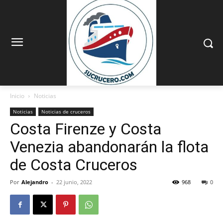
Inicio
Noticias
Noticias
Noticias de cruceros
Costa Firenze y Costa
Venezia abandonarán la flota
de Costa Cruceros
Por
Alejandro
-
22 junio, 2022
968
0