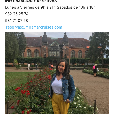
INFORMACIÓN Y RESERVAS
Lunes a Viernes de 9h a 21h Sábados de 10h a 18h
982 25 25 74
931 71 07 68
reservas@miramarcruises.com