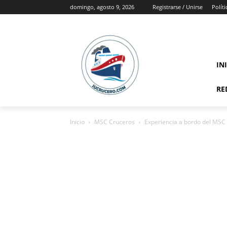
domingo, agosto 9, 2026
Registrarse / Unirse
Polít
IN
RE
Inicio
MSC Cruceros
Experiencia a bordo del MSC 