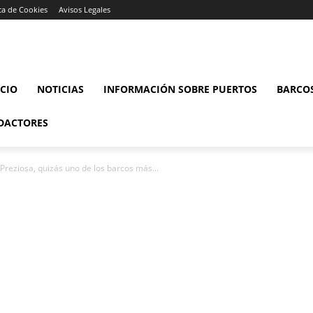
ica de Cookies
Avisos Legales
ICIO
NOTICIAS
INFORMACIÓN SOBRE PUERTOS
BARCO
DACTORES
Preziosa, quizás uno de los barcos más...