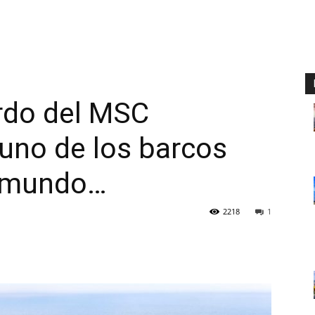
rdo del MSC
 uno de los barcos
l mundo…
2218
1