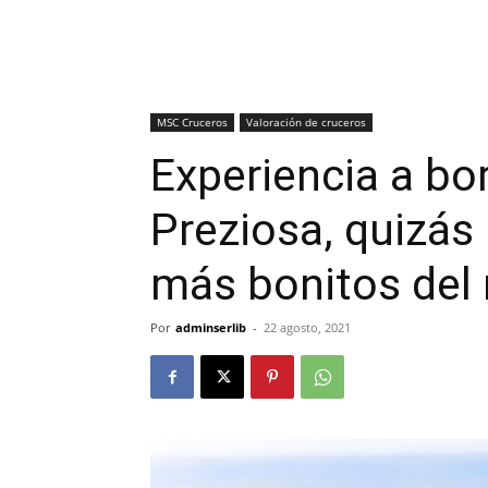
MSC Cruceros
Valoración de cruceros
Experiencia a bo
Preziosa, quizás
más bonitos de
Por
adminserlib
-
22 agosto, 2021