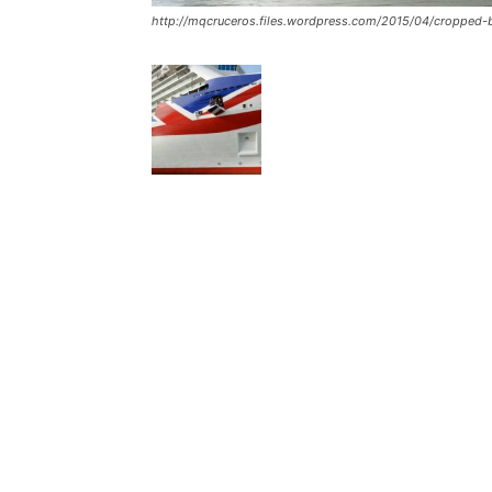
http://mqcruceros.files.wordpress.com/2015/04/cropped-b