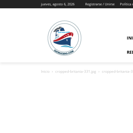
jueves, agosto 6, 2026
Registrarse / Unirse
Política
IN
RE
Inicio
cropped-britania-331.jpg
cropped-britania-3